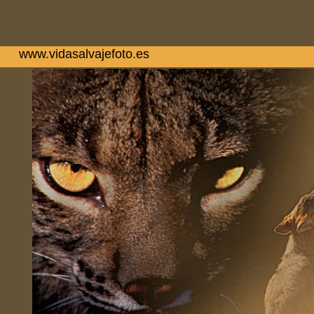
www.vidasalvajefoto.es