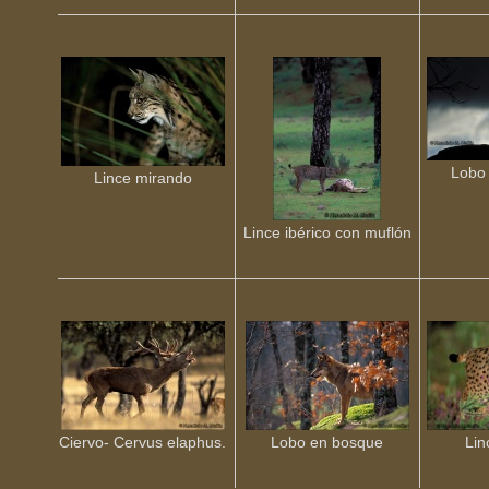
Lobo 
Lince mirando
Lince ibérico con muflón
Ciervo- Cervus elaphus.
Lobo en bosque
Lin