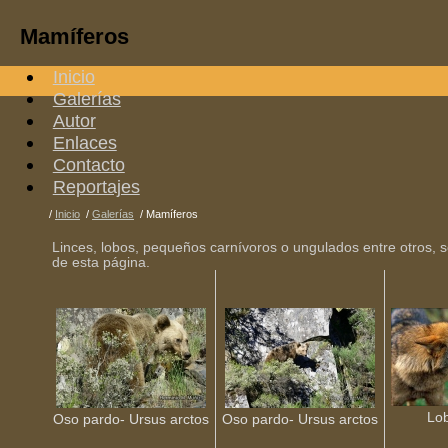
Mamíferos
Inicio
Galerías
Autor
Enlaces
Contacto
Reportajes
/
Inicio
/
Galerías
/
Mamíferos
Linces, lobos, pequeños carnívoros o ungulados entre otros,
de esta página.
Lob
Oso pardo- Ursus arctos
Oso pardo- Ursus arctos