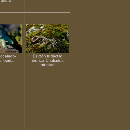
mandra
 ocelado-
Eslizón tridáctilo
a lepida
ibérico-Chalcides
striatus