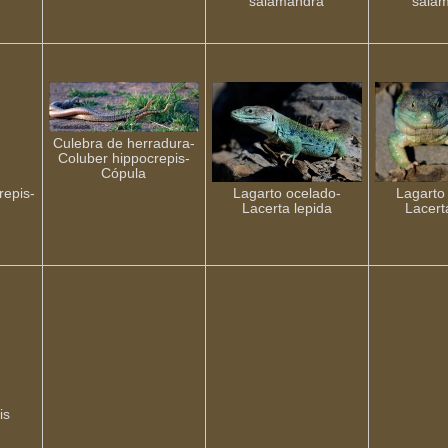
salamandra
sala
Culebra de herradura-
Coluber hippocrepis-
Cópula
repis-
Lagarto ocelado-
Lagarto
Lacerta lepida
Lacert
is