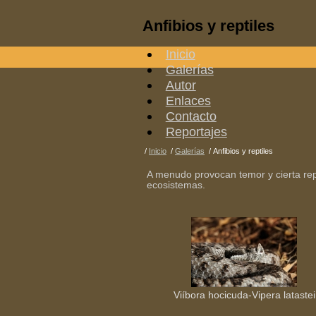
Anfibios y reptiles
Inicio
Galerías
Autor
Enlaces
Contacto
Reportajes
/
Inicio
/
Galerías
/
Anfibios y reptiles
A menudo provocan temor y cierta re
ecosistemas.
Viíbora hocicuda-Vipera latastei