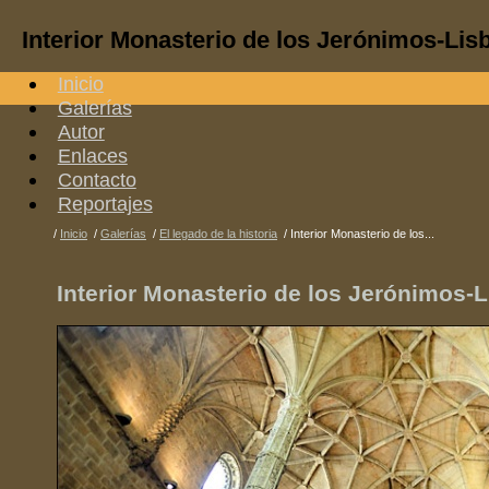
Interior Monasterio de los Jerónimos-Lis
Inicio
Galerías
Autor
Enlaces
Contacto
Reportajes
/
Inicio
/
Galerías
/
El legado de la historia
/
Interior Monasterio de los...
Interior Monasterio de los Jerónimos-