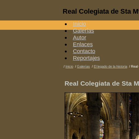
Real Colegiata de Sta 
Inicio
Galerías
Autor
Enlaces
Contacto
Reportajes
/
Inicio
/
Galerías
/
El legado de la historia
/
Real 
Real Colegiata de Sta 