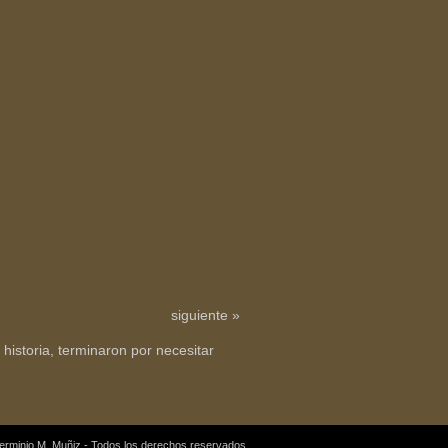
siguiente »
historia, terminaron por necesitar
erminio M. Muñiz - Todos los derechos reservados