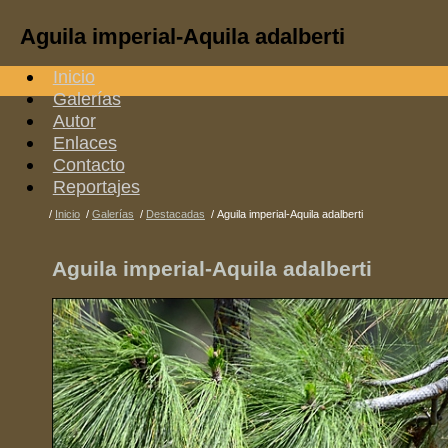
Aguila imperial-Aquila adalberti
Inicio
Galerías
Autor
Enlaces
Contacto
Reportajes
/
Inicio
/
Galerías
/
Destacadas
/
Aguila imperial-Aquila adalberti
Aguila imperial-Aquila adalberti