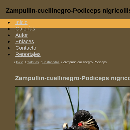
Zampullin-cuellinegro-Podiceps nigricolli
Inicio
Galerías
Autor
Enlaces
Contacto
Reportajes
/
Inicio
/
Galerías
/
Destacadas
/
Zampullin-cuellinegro-Podiceps...
Zampullin-cuellinegro-Podiceps nigrico