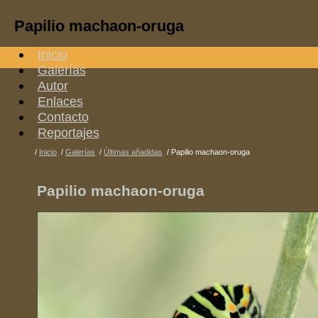
Papilio machaon-oruga
Inicio
Galerías
Autor
Enlaces
Contacto
Reportajes
/
Inicio
/
Galerías
/
Últimas añadidas
/
Papilio machaon-oruga
Papilio machaon-oruga