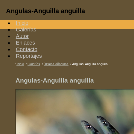
Angulas-Anguilla anguilla
Inicio
Galerías
Autor
Enlaces
Contacto
Reportajes
/
Inicio
/
Galerías
/
Últimas añadidas
/
Angulas-Anguilla anguilla
Angulas-Anguilla anguilla