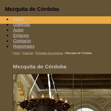
Mezquita de Córdoba
Inicio
Galerías
Autor
Enlaces
Contacto
Reportajes
/
Inicio
/
Galerías
/
El legado de la historia
/
Mezquita de Córdoba
Mezquita de Córdoba