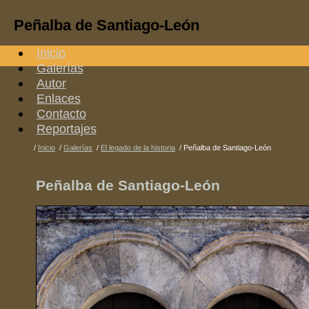
Peñalba de Santiago-León
Inicio
Galerías
Autor
Enlaces
Contacto
Reportajes
/
Inicio
/
Galerías
/
El legado de la historia
/
Peñalba de Santiago-León
Peñalba de Santiago-León