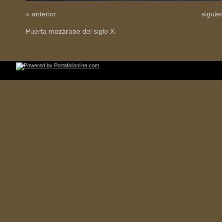
« anterior
siguie
Puerta mozárabe del siglo X.